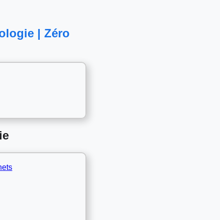
logie | Zéro
ie
hets