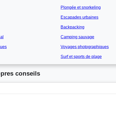
Plongée et snorkeling
Escapades urbaines
Backpacking
nal
Camping sauvage
ques
Voyages photographiques
Surf et sports de plage
opres conseils